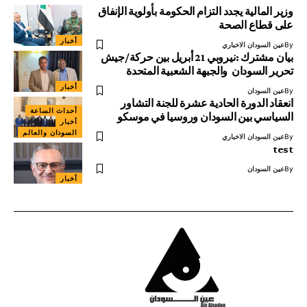
وزير المالية يجدد التزام الحكومة بأولوية الإنفاق
على قطاع الصحة
أخبار
By
عين السودان الاخباري
بيان مشترك :نيروبي 21 أبريل بين حركة/جيش
تحرير السودان والجبهة الشعبية المتحدة
أخبار
By
عين السودان
انعقاد الدورة الحادية عشرة للجنة التشاور
أحداث الساعة
السياسي بين السودان وروسيا في موسكو
أخبار
السودان والعالم
By
عين السودان الاخباري
test
By
عين السودان
أخبار