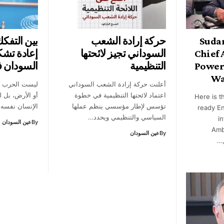
Sudan
حركة إرادة الشعب
بين التفك
Chief 
السوداني تجيز لائحتها
إعادة تشك
Power
التنظيمية
السودان 
Wa
أعلنت حركة إرادة الشعب السوداني
ليست الحرب م
اعتماد لائحتها التنظيمية في خطوة
أو الأرض، بل 
Here is t
تؤسس لإطار مؤسسي ينظم عملها
الإنسان نفسه،
ready En
السياسي والتنظيمي ويحدد…
i
By
عين السودان
Amb
By
عين السودان